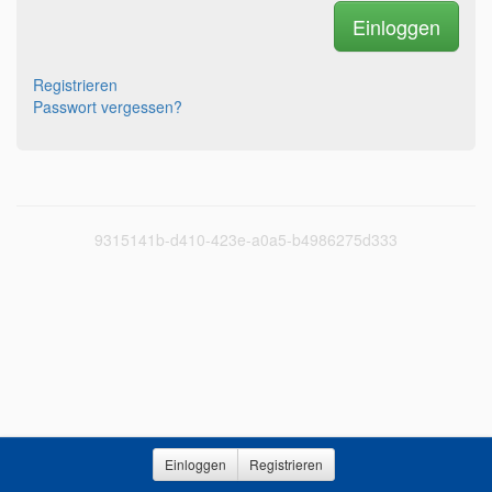
Registrieren
Passwort vergessen?
9315141b-d410-423e-a0a5-b4986275d333
Einloggen
Registrieren